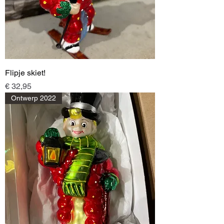
Flipje skiet!
Prijs
€ 32,95
Ontwerp 2022