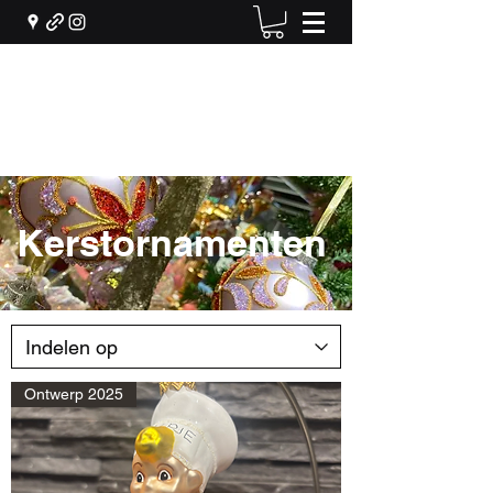
Machiel Bekker Bloem en
Interieur
info@machielbekker.nl
Kerstornamenten
Ontwerp 2025