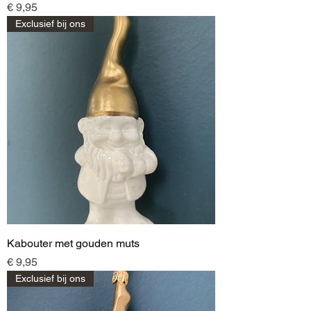
Prijs
€ 9,95
Exclusief bij ons
Kabouter met gouden muts
Prijs
€ 9,95
Exclusief bij ons