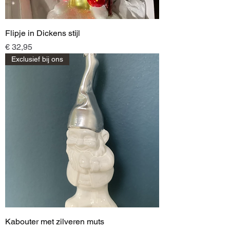
Flipje in Dickens stijl
Prijs
€ 32,95
Exclusief bij ons
Kabouter met zilveren muts