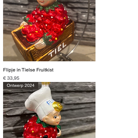
Flipje in Tielse Fruitkist
Prijs
€ 33,95
Ontwerp 2024