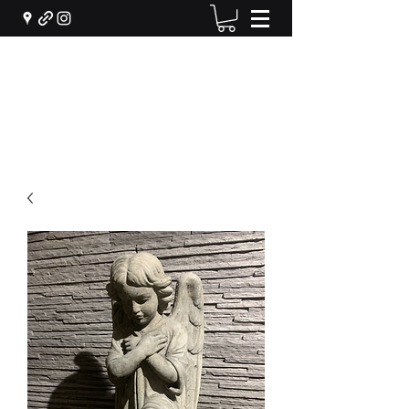
Machiel Bekker Bloem en
Interieur
info@machielbekker.nl