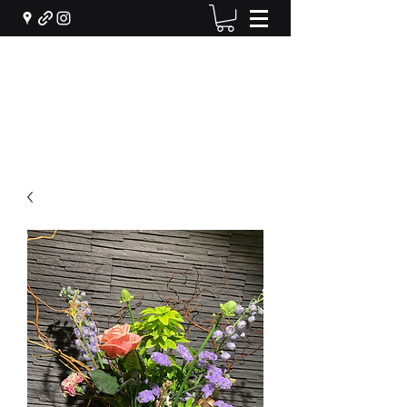
Machiel Bekker Bloem en
Interieur
info@machielbekker.nl