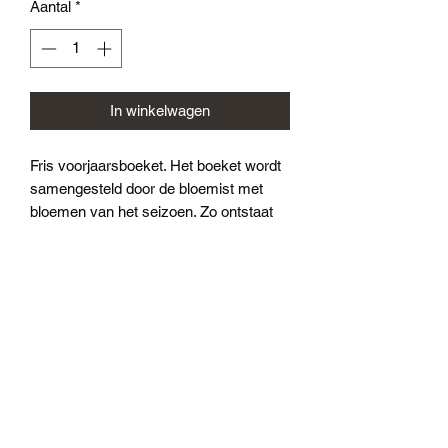
Aantal
*
In winkelwagen
Fris voorjaarsboeket. Het boeket wordt
samengesteld door de bloemist met
bloemen van het seizoen. Zo ontstaat
steeds een ander mooi dagvers boeket.
(Afbeelding dient als voorbeeld; boeket
kan hiervan afwijken.)
Machiel Bekker Bloem en