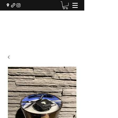
Machiel Bekker Bloem en
Interieur
info@machielbekker.nl