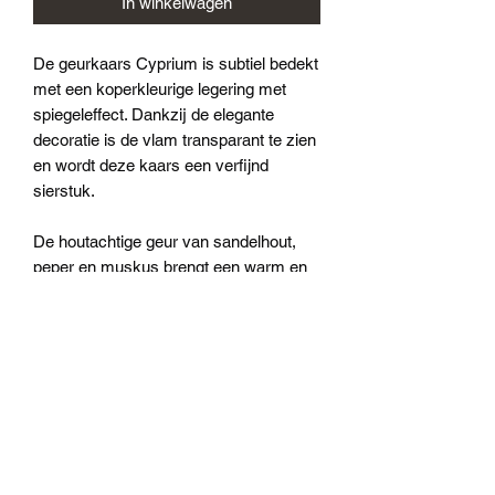
In winkelwagen
De geurkaars Cyprium is subtiel bedekt
met een koperkleurige legering met
spiegeleffect. Dankzij de elegante
decoratie is de vlam transparant te zien
en wordt deze kaars een verfijnd
sierstuk.
De houtachtige geur van sandelhout,
peper en muskus brengt een warm en
mysterieus aroma in uw huis.
Max 10 is 10 cm hoog, weegt 1,35 kg
en brandt circa 60 uur.