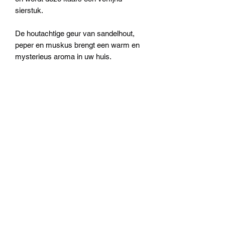
sierstuk.
De houtachtige geur van sandelhout,
peper en muskus brengt een warm en
mysterieus aroma in uw huis.
Max 16 is 16 cm hoog, weegt 2,2 kg en
brandt circa 150 uur.
Machiel Bekker Bloem en
Interieur
info@machielbekker.nl
0344-653181