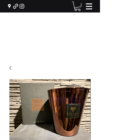
Machiel Bekker Bloem en
Interieur
info@machielbekker.nl