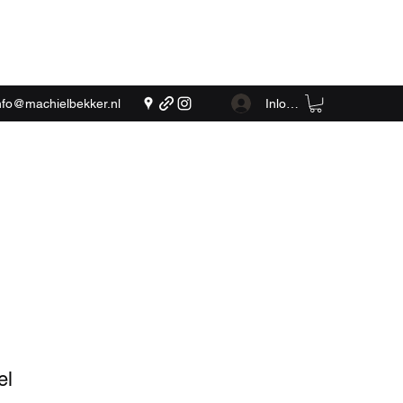
Inloggen
nfo@machielbekker.nl
el