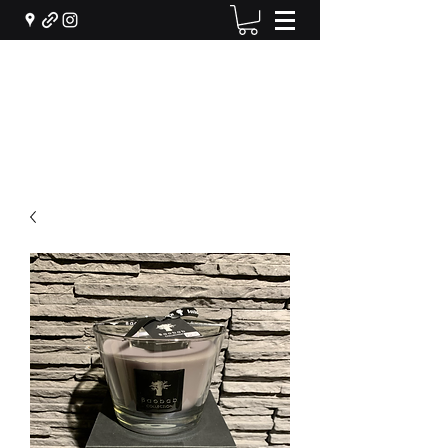
Machiel Bekker Bloem en
Interieur
info@machielbekker.nl