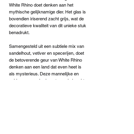
White Rhino doet denken aan het
mythische gelijknamige dier. Het glas is
bovendien iriserend zacht grijs, wat de
decoratieve kwaliteit van dit unieke stuk
benadrukt.
Samengesteld uit een subtiele mix van
sandelhout, vetiver en specerijen, doet
de betoverende geur van White Rhino
denken aan een land dat even heet is
als mysterieus. Deze mannelijke en
zeldzame geur herinnert aan de kracht
van het dier dat het heeft geïnspireerd.
Max 10 is 10 cm hoog, weegt 1,35 kg
en brandt circa 60 uur.