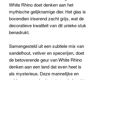
White Rhino doet denken aan het
mythische gelijknamige dier. Het glas is
bovendien iriserend zacht grijs, wat de
decoratieve kwaliteit van dit unieke stuk
benadrukt.
Samengesteld uit een subtiele mix van
sandelhout, vetiver en specerijen, doet
de betoverende geur van White Rhino
denken aan een land dat even heet is
als mysterieus. Deze mannelijke en
zeldzame geur herinnert aan de kracht
van het dier dat het heeft geïnspireerd.
Max 16 is 16 cm hoog, weegt 2,2 kg en
brandt circa 150 uur.