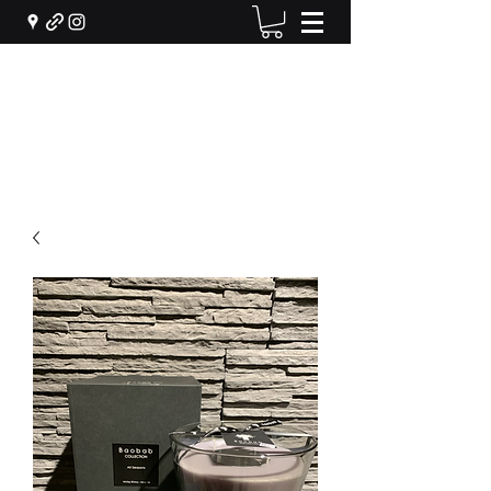
Machiel Bekker Bloem en
Interieur
info@machielbekker.nl